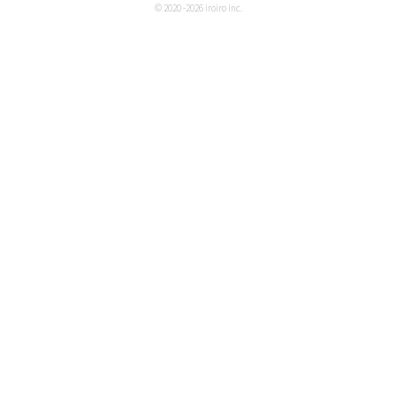
© 2020 -2026 iroiro inc.