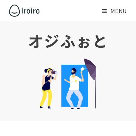
MENU
オジふぉと