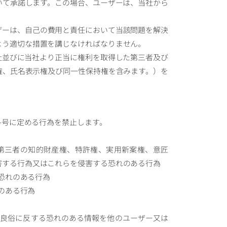
いて承諾します。この場合、ユーザーは、当社から
ーザーは、自己の費用と責任において当該問題を解決
よう適切な措置を講じなければなりません。
当社並びに当社より正当に権利を取得した第三者及び
権、氏名表示権及び同一性保持権を含みます。）を
各号に定める行為を禁止します。
他第三者の知的財産権、特許権、実用新案権、意匠
害する行為又はこれらを侵害する恐れのある行為
の恐れのある行為
れのある行為
公序良俗に反する恐れのある情報を他のユーザー又は