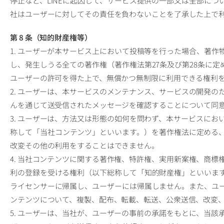
停止など、LINEに起因して、サービス提供の一部又は全部に
社はユーザーに対してその責任を負わないことを了承した上で
第 8 条（知的財産権等）
1. ユーザーが本サービス上において投稿等を行った場合、著
し、発生しうる全ての著作権（著作権法第27条及び第28条に
ユーザーの許可を得た上で、無償かつ無制限に利用できる権利
2. ユーザーは、本サービスのメンテナンス、サービスの開発
んを通じて送受信されたメッセージを確認することについて同
3. ユーザーは、方法又は形態の如何を問わず、本サービスに
称して「当社コンテンツ」といいます。）を著作権法に定める
改変その他の利用をすることはできません。
4. 当社コンテンツに関する著作権、特許権、実用新案権、商
利の登録を受ける権利（以下総称して「知的財産権」といいま
ライセンサーに帰属し、ユーザーには帰属しません。また、ユ
ンテンツについて、複製、配布、転載、転送、公衆送信、改変
5. ユーザーは、当社が、ユーザーの事前の承諾をもとに、当