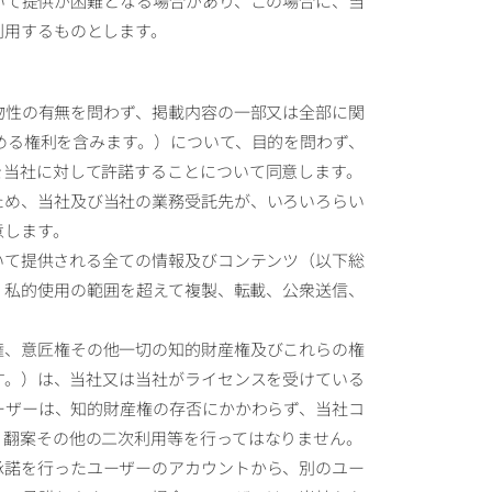
ついて提供が困難となる場合があり、この場合に、当
利用するものとします。
作物性の有無を問わず、掲載内容の一部又は全部に関
定める権利を含みます。）について、目的を問わず、
を当社に対して許諾することについて同意します。
のため、当社及び当社の業務受託先が、いろいろらい
意します。
おいて提供される全ての情報及びコンテンツ（以下総
、私的使用の範囲を超えて複製、転載、公衆送信、
標権、意匠権その他一切の知的財産権及びこれらの権
す。）は、当社又は当社がライセンスを受けている
ーザーは、知的財産権の存否にかかわらず、当社コ
、翻案その他の二次利用等を行ってはなりません。
該承諾を行ったユーザーのアカウントから、別のユー