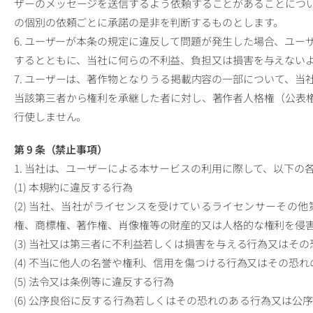
ザーのメッセージを送信するよう依頼することがあることにつ
の個別の依頼ごとに承諾の是非を判断するものとします。
6. ユーザーが本条の規定に違反して問題が発生した場合、ユ
するとともに、当社に何らの不利益、負担又は損害を与えない
7. ユーザーは、著作物となりうる掲載内容の一部について、
当該第三者から権利を承継した者に対し、著作者人格権（公表
行使しません。
第 9 条（禁止事項）
1. 当社は、ユーザーによる本サービスの利用に際して、以下の
(1) 本規約に違反する行為
(2) 当社、当社がライセンスを受けているライセンサーその
権、商標権、著作権、肖像権等の財産的又は人格的な権利を侵
(3) 当社又は第三者に不利益若しくは損害を与える行為又はそ
(4) 不当に他人の名誉や権利、信用を傷つける行為又はその恐
(5) 法令又は条例等に違反する行為
(6) 公序良俗に反する行為若しくはその恐れのある行為又は