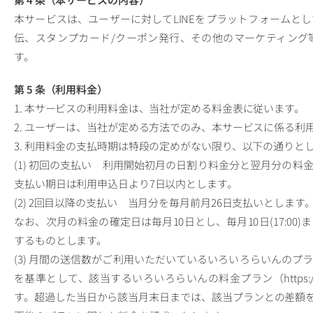
本サービスは、ユーザーに対してLINEをプラットフォームと
伝、スタンプカード/クーポン発行、その他のマーケティング
す。
第 5 条（利用料金）
1. 本サービスの利用料金は、当社が定める料金表に従います。
2. ユーザーは、当社が定める方法でのみ、本サービスに係る利
3. 利用料金の支払時期は特段の定めがない限り、以下の通りと
(1) 初回の支払い 利用開始初月の日割り料金分と翌月分の
支払い期日は利用申込日より7日以内とします。
(2) 2回目以降の支払い 当月分を毎月前月26日支払いとします
なお、次月の料金の確定日は毎月10日とし、毎月10日(17:0
するものとします。
(3) 月間の送信数がご利用いただいているいろいろらいんの
を基準として、該当するいろいろらいんの料金プラン（https://iroi
す。超過した当日から該当月末日までは、該当プランとの差額