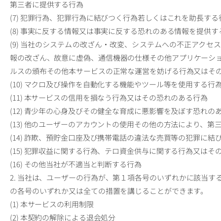
第三者に提供する行為
(7) 犯罪行為、犯罪行為に結びつく行為若しくはこれを助長す
(8) 事実に反する情報又は事実に反する恐れのある情報を提供す
(9) 当社のシステムの改ざん・改変、システムへの不正アク
報の改ざん、故意に虚偽、通信機器の仕様その他アプリケーシ
ルスの頒布その他本サービスの正常な運営を妨げる行為又はそ
(10) マクロ及び操作を自動化する機能やツール等を使用する行
(11) 本サービスの信用を損なう行為又はその恐れのある行為
(12) 青少年の心身及びその健全な育成に悪影響を及ぼす恐れの
(13) 他のユーザーのアカウントの使用その他の方法により、
(14) 詐欺、預貯金口座及び携帯電話の違法な売買等の犯罪に
(15) 犯罪収益に関する行為、テロ資金供与に関する行為又はそ
(16) その他当社が不適当と判断する行為
2. 当社は、ユーザーの行為が、第１項各号のいずれかに該当
の各号のいずれか又は全ての措置を講じることができます。
(1) 本サービスの利用制限
(2) 本契約の解除による退会処分