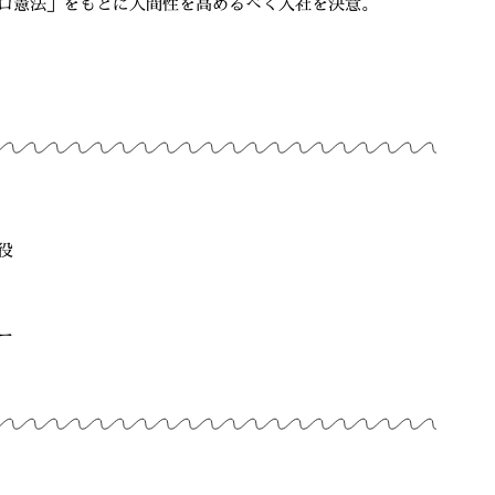
ロ憲法」をもとに人間性を高めるべく入社を決意。
役
ー