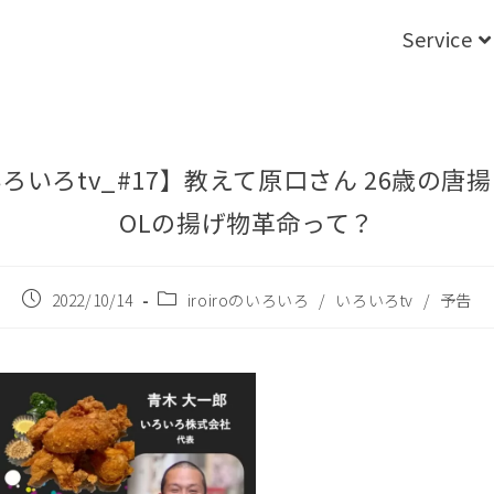
Service
ろいろtv_#17】教えて原口さん 26歳の唐
OLの揚げ物革命って？
2022/10/14
iroiroのいろいろ
/
いろいろtv
/
予告