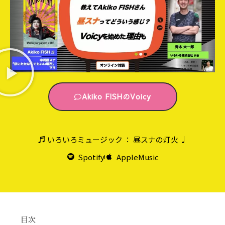
Akiko FISHのVoicy
♬ いろいろミュージック ： 昼スナの灯火 ♩
Spotify
AppleMusic
目次