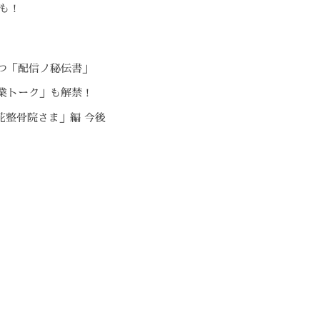
も！
立つ「配信ノ秘伝書」
営業トーク」も解禁！
し花整骨院さま」編 今後