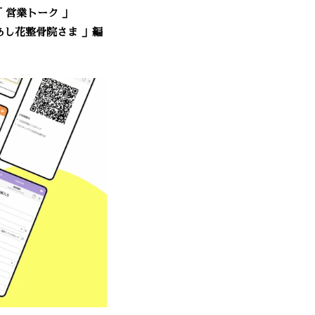
「 営業トーク 」
あし花整骨院さま 」編