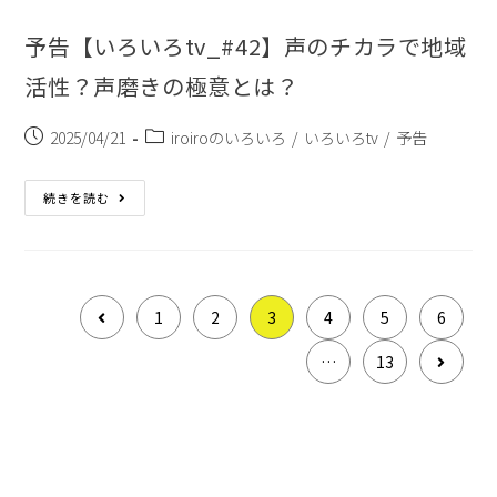
予告【いろいろtv_#42】声のチカラで地域
活性？声磨きの極意とは？
2025/04/21
iroiroのいろいろ
/
いろいろtv
/
予告
続きを読む
1
2
3
4
5
6
…
13