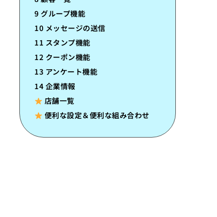
9 グループ機能
10 メッセージの送信
11 スタンプ機能
12 クーポン機能
13 アンケート機能
14 企業情報
店舗一覧
便利な設定＆便利な組み合わせ