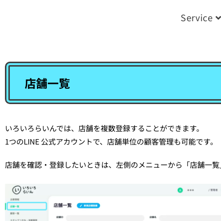
Service
店舗一覧
いろいろらいんでは、店舗を複数登録することができます。
1つのLINE 公式アカウントで、店舗単位の顧客管理も可能です。
店舗を確認・登録したいときは、左側のメニューから「店舗一覧